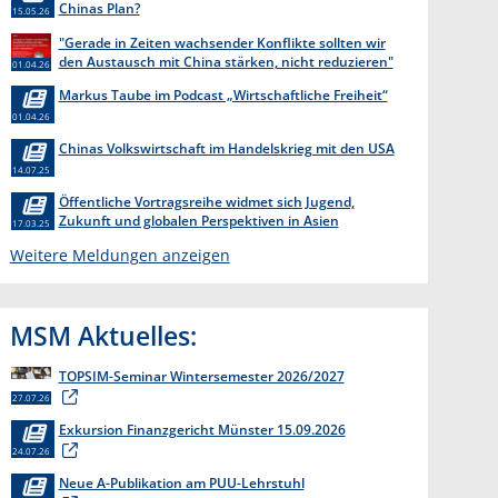
Chinas Plan?
15.05.26
"Gerade in Zeiten wachsender Konflikte sollten wir
den Austausch mit China stärken, nicht reduzieren"
01.04.26
Markus Taube im Podcast „Wirtschaftliche Freiheit“
01.04.26
Chinas Volkswirtschaft im Handelskrieg mit den USA
14.07.25
Öffentliche Vortragsreihe widmet sich Jugend,
Zukunft und globalen Perspektiven in Asien
17.03.25
Weitere Meldungen anzeigen
MSM Aktuelles:
TOPSIM-Seminar Wintersemester 2026/2027
27.07.26
Exkursion Finanzgericht Münster 15.09.2026
24.07.26
Neue A-Publikation am PUU-Lehrstuhl