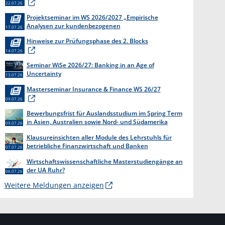
22.07.26
Projektseminar im WS 2026/2027 „Empirische
Analysen zur kundenbezogenen
17.07.26
Erkenntnisgewinnung “
Hinweise zur Prüfungsphase des 2. Blocks
14.07.26
Seminar WiSe 2026/27: Banking in an Age of
Uncertainty
13.07.26
Masterseminar Insurance & Finance WS 26/27
09.07.26
Bewerbungsfrist für Auslandsstudium im Spring Term
in Asien, Australien sowie Nord- und Südamerika
09.07.26
endet am 31. Juli 2026
Klausureinsichten aller Module des Lehrstuhls für
betriebliche Finanzwirtschaft und Banken
07.07.26
Wirtschaftswissenschaftliche Masterstudiengänge an
der UA Ruhr?
06.07.26
Weitere Meldungen anzeigen